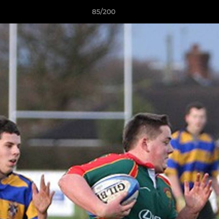
85/200